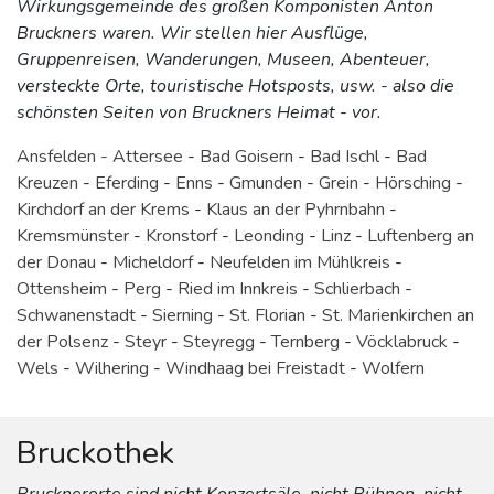
Wirkungsgemeinde des großen Komponisten Anton
Bruckners waren. Wir stellen hier Ausflüge,
Gruppenreisen, Wanderungen, Museen, Abenteuer,
versteckte Orte, touristische Hotsposts, usw. - also die
schönsten Seiten von Bruckners Heimat - vor.
Ansfelden -
Attersee
-
Bad Goisern
-
Bad Ischl
-
Bad
Kreuzen
-
Eferding
-
Enns
-
Gmunden
-
Grein
-
Hörsching
-
Kirchdorf an der Krems
-
Klaus an der Pyhrnbahn
-
Kremsmünster
-
Kronstorf
-
Leonding
-
Linz
-
Luftenberg an
der Donau
-
Micheldorf
-
Neufelden im Mühlkreis
-
Ottensheim
-
Perg
-
Ried im Innkreis
-
Schlierbach
-
Schwanenstadt
-
Sierning
-
St. Florian
-
St. Marienkirchen an
der Polsenz
-
Steyr
-
Steyregg
-
Ternberg
-
Vöcklabruck
-
Wels
-
Wilhering
-
Windhaag bei Freistadt
-
Wolfern
Bruckothek